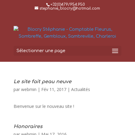
+32(0)479/954.950
stephanie_blocry@hotmail.com
Sélectionner une page
Le site fait peau neuve
par
webmin
|
Fév 11, 2017
|
Actualités
Bienvenue sur le nouveau site !
Honoraires
par
webmin
|
Mai 17, 2016